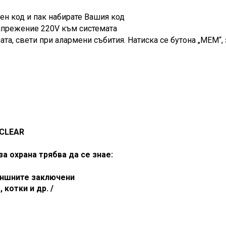
ен код и пак набирате Вашия код
апрежение 220
V
към системата
ата, свети при алармени събития. Натиска се бутона „МЕМ“,
 CLEAR
а охрана трябва да се знае:
външните заключени
 котки и др. /