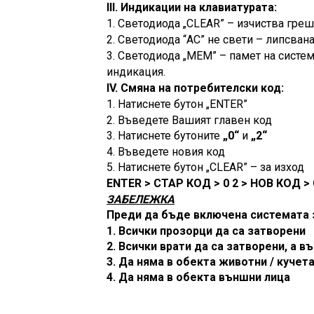
III.
Индикации на клавиатурата:
1. Светодиода „
CLEAR” –
изчиства греш
2. Светодиода
“AC”
не свети – липсван
3. Светодиода „
MEM” –
памет на систем
индикация.
IV.
Смяна на потребителски код:
1. Натиснете бутон „
ENTER”
2. Въведете Вашият главен код
3. Натиснете бутоните
„0“
и
„2“
4. Въведете новия код
5. Натиснете бутон „
CLEAR” –
за изход
ENTER >
СТАР КОД
>
0 2
>
НОВ КОД
>
ЗАБЕЛЕЖКА
Преди да бъде включена системата з
1. Всички прозорци да са затворени
2. Всички врати да са затворени, а 
3. Да няма в обекта животни / кучета,
4. Да няма в обекта външни лица