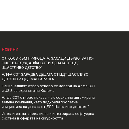
НОВИНИ
С ЛЮБОВ КЪМ ПРИРОДАТА, ЗАСАДИ ДЪРВО, ЗА ПО-
ЧИСТ ВЪЗДУХ, АЛФА СОТ И ДЕЦАТА ОТ ЦДГ
„ЩАСТЛИВО ДЕТСТВО“
АЛФА СОТ ЗАРАДВА ДЕЦАТА ОТ ЦДГ ЩАСТЛИВО
ДЕТСТВО И ЦДГ МАРГАРИТКА
Националният отбор отново се довери на Алфа СОТ
и USIS за охраната на Колежа
Алфа СОТ отново показа, че е социално ангажирана
зелена компания, като подкрепи пролетна
инициатива на децата от ДГ “Щастливо детство”
Интелигентна, иновативна и интегрирана софтуерна
система в сферата на сигурността