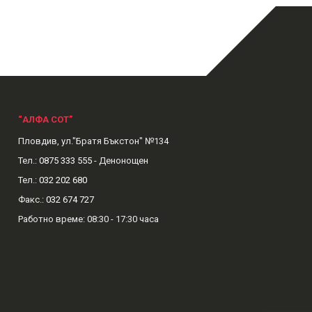
“АЛФА СОТ”
Пловдив, ул."Братя Бъкстон" №134
Тел.:
0875 333 555
- Денонощен
Тел.:
032 202 680
Факс.:
032 674 727
Рабoтно време: 08:30 - 17:30 часа