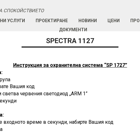
А СПОКОЙСТВИЕТО
НИ УСЛУГИ
ПРОЕКТИРАНЕ
НОВИНИ
ЦЕНИ
ПРО
ДОКУМЕНТИ
SPECTRA 1127
Инструкция за охранителна система
“SP
1727”
:
група
рате Вашия код
и светва червения светодиод „
ARM
1
”
секунди
а:
че входното време в секунди, набирте Вашия код
а