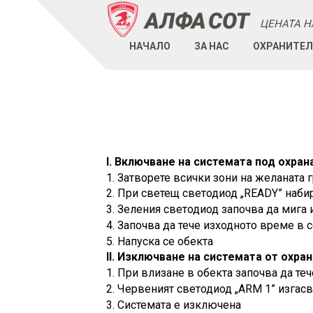
ЦЕНАТА Н
НАЧАЛО
ЗА НАС
ОХРАНИТЕЛ
I.
Включване на системата под охрана
1. Затворете всички зони на желаната 
2. При светещ светодиод „
READY”
наби
3. Зеления светодиод започва да мига 
4. Започва да тече изходното време в 
5. Напуска се обекта
II.
Изключване на системата от охран
1. При влизане в обекта започва да те
2. Червеният светодиод „
ARM
1
”
изгасв
3. Системата е изключена