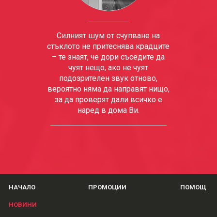
Силният шум от счупване на
стъклото не притеснява крадците
– те знаят, че дори съседите да
чуят нещо, ако не чуят
подозрителен звук отново,
вероятно няма да направят нищо,
за да проверят дали всичко е
наред в дома Ви.
НАЧАЛО
ПРОМОЦИИ
ПОМОЩ
НОВИНИ