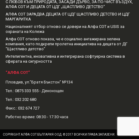
С ЛЮБОВ КЪМ ПРИРОДАТА, ЗАСАДИ ДЪРВО, ЗА ПО-ЧИСТ ВЪЗДУХ,
АЛФА СОТ И ДЕЦАТА ОТ ЦДГ „ЩАСТЛИВО ДЕТСТВО“
АЛФА СОТ ЗАРАДВА ДЕЦАТА ОТ ЦДГ ЩАСТЛИВО ДЕТСТВО И ЦДГ
МАРГАРИТКА
Националният отбор отново се довери на Алфа СОТ и USIS за
охраната на Колежа
Алфа СОТ отново показа, че е социално ангажирана зелена
компания, като подкрепи пролетна инициатива на децата от ДГ
“Щастливо детство”
Интелигентна, иновативна и интегрирана софтуерна система в
сферата на сигурността
“АЛФА СОТ”
Пловдив, ул."Братя Бъкстон" №134
Тел.:
0875 333 555
- Денонощен
Тел.:
032 202 680
Факс.:
032 674 727
Рабoтно време: 08:30 - 17:30 часа
COPYRIGHT АЛФА СОТ БЪЛГАРИЯ ООД. © 2017 ВСИЧКИ ПРАВА ЗАПАЗЕНИ.