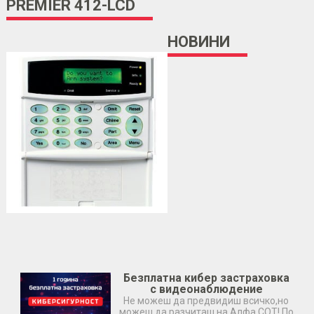
PREMIER 412-LCD
НОВИНИ
Безплатна кибер застраховка
с видеонаблюдение
Не можеш да предвидиш всичко,но
можеш да разчиташ на Алфа СОТ! По