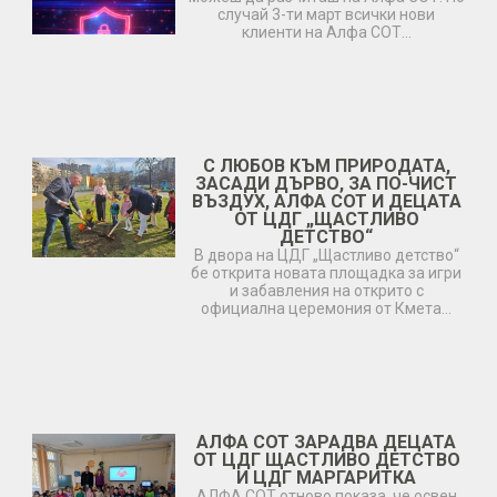
случай 3-ти март всички нови
клиенти на Алфа СОТ…
С ЛЮБОВ КЪМ ПРИРОДАТА,
ЗАСАДИ ДЪРВО, ЗА ПО-ЧИСТ
ВЪЗДУХ, АЛФА СОТ И ДЕЦАТА
ОТ ЦДГ „ЩАСТЛИВО
ДЕТСТВО“
В двора на ЦДГ „Щастливо детство“
бе открита новата площадка за игри
и забавления на открито с
официална церемония от Кмета…
АЛФА СОТ ЗАРАДВА ДЕЦАТА
ОТ ЦДГ ЩАСТЛИВО ДЕТСТВО
И ЦДГ МАРГАРИТКА
АЛФА СОТ отново показа, че освен