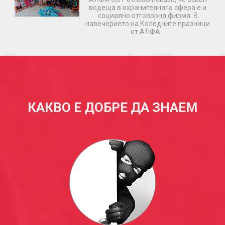
водеща в охранителната сфера е и
социално отговорна фирма. В
навечерието на Коледните празници
от АЛФА…
КАКВО Е ДОБРЕ ДА ЗНАЕМ