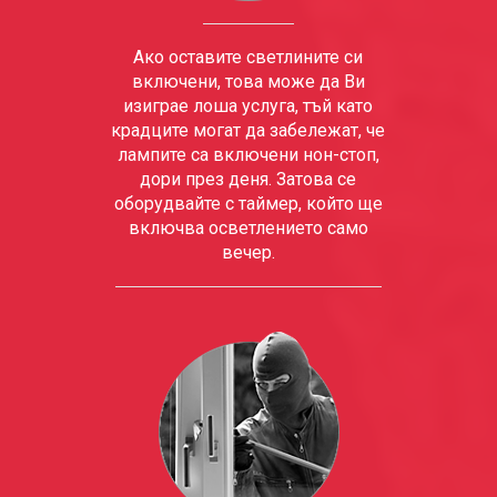
Ако оставите светлините си
включени, това може да Ви
изиграе лоша услуга, тъй като
крадците могат да забележат, че
лампите са включени нон-стоп,
дори през деня. Затова се
оборудвайте с таймер, който ще
включва осветлението само
вечер.