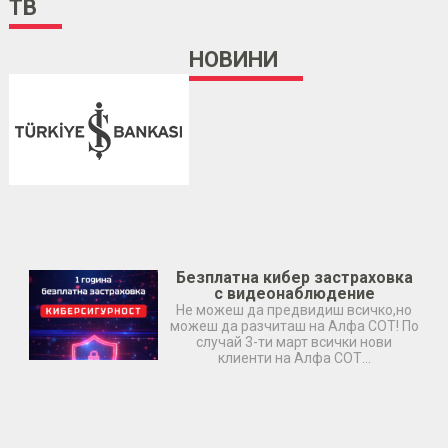
TB
НОВИНИ
Безплатна кибер застраховка
с видеонаблюдение
Не можеш да предвидиш всичко,но
можеш да разчиташ на Алфа СОТ! По
случай 3-ти март всички нови
клиенти на Алфа СОТ…