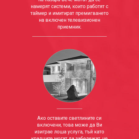
намерят системи, които работят с
таймер и имитират премигването
на включен телевизионен
приемник.
Ако оставите светлините си
включени, това може да Ви
изиграе лоша услуга, тъй като
крадците могат да забележат, че