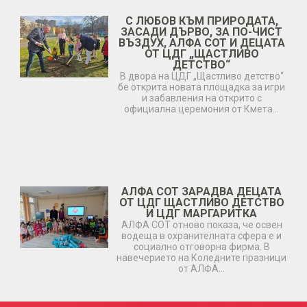
С ЛЮБОВ КЪМ ПРИРОДАТА,
ЗАСАДИ ДЪРВО, ЗА ПО-ЧИСТ
ВЪЗДУХ, АЛФА СОТ И ДЕЦАТА
ОТ ЦДГ „ЩАСТЛИВО
ДЕТСТВО“
В двора на ЦДГ „Щастливо детство“
бе открита новата площадка за игри
и забавления на открито с
официална церемония от Кмета…
АЛФА СОТ ЗАРАДВА ДЕЦАТА
ОТ ЦДГ ЩАСТЛИВО ДЕТСТВО
И ЦДГ МАРГАРИТКА
АЛФА СОТ отново показа, че освен
водеща в охранителната сфера е и
социално отговорна фирма. В
навечерието на Коледните празници
от АЛФА…