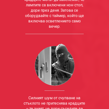
лампите са включени нон-стоп,
дори през деня. Затова се
оборудвайте с таймер, който ще
включва осветлението само
вечер.
Силният шум от счупване на
стъклото не притеснява крадците
– те знаят, че дори съседите да