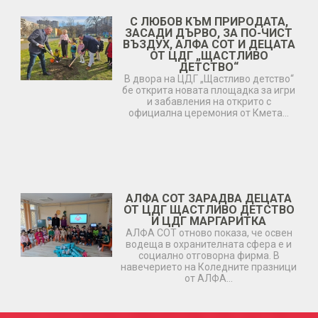
С ЛЮБОВ КЪМ ПРИРОДАТА,
ЗАСАДИ ДЪРВО, ЗА ПО-ЧИСТ
ВЪЗДУХ, АЛФА СОТ И ДЕЦАТА
ОТ ЦДГ „ЩАСТЛИВО
ДЕТСТВО“
В двора на ЦДГ „Щастливо детство“
бе открита новата площадка за игри
и забавления на открито с
официална церемония от Кмета…
АЛФА СОТ ЗАРАДВА ДЕЦАТА
ОТ ЦДГ ЩАСТЛИВО ДЕТСТВО
И ЦДГ МАРГАРИТКА
АЛФА СОТ отново показа, че освен
водеща в охранителната сфера е и
социално отговорна фирма. В
навечерието на Коледните празници
от АЛФА…