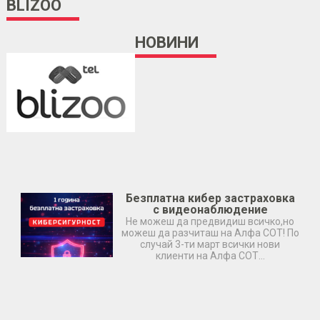
BLIZOO
НОВИНИ
Безплатна кибер застраховка
с видеонаблюдение
Не можеш да предвидиш всичко,но
можеш да разчиташ на Алфа СОТ! По
случай 3-ти март всички нови
клиенти на Алфа СОТ…