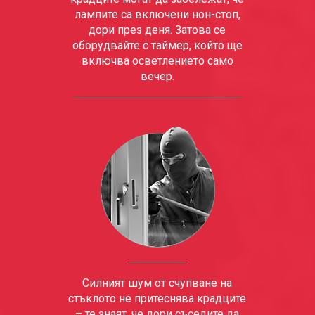
лампите са включени нон-стоп,
дори през деня. Затова се
оборудвайте с таймер, който ще
включва осветлението само
вечер.
Силният шум от счупване на
стъклото не притеснява крадците
– те знаят, че дори съседите да