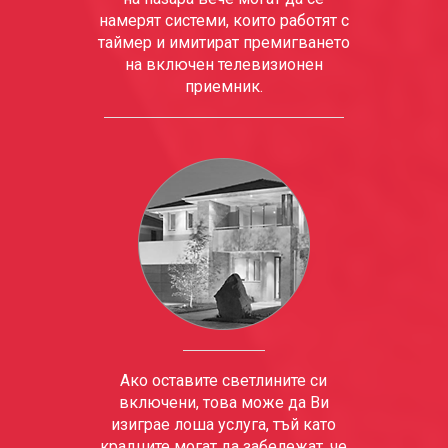
намерят системи, които работят с
таймер и имитират премигването
на включен телевизионен
приемник.
Ако оставите светлините си
включени, това може да Ви
изиграе лоша услуга, тъй като
крадците могат да забележат, че