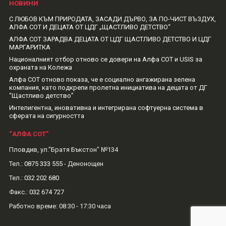
НОВИНИ
С ЛЮБОВ КЪМ ПРИРОДАТА, ЗАСАДИ ДЪРВО, ЗА ПО-ЧИСТ ВЪЗДУХ,
АЛФА СОТ И ДЕЦАТА ОТ ЦДГ „ЩАСТЛИВО ДЕТСТВО“
АЛФА СОТ ЗАРАДВА ДЕЦАТА ОТ ЦДГ ЩАСТЛИВО ДЕТСТВО И ЦДГ
МАРГАРИТКА
Националният отбор отново се довери на Алфа СОТ и USIS за
охраната на Колежа
Алфа СОТ отново показа, че е социално ангажирана зелена
компания, като подкрепи пролетна инициатива на децата от ДГ
“Щастливо детство”
Интелигентна, иновативна и интегрирана софтуерна система в
сферата на сигурността
“АЛФА СОТ”
Пловдив, ул."Братя Бъкстон" №134
Тел.:
0875 333 555
- Денонощен
Тел.:
032 202 680
Факс.:
032 674 727
Рабoтно време: 08:30 - 17:30 часа