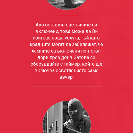
Ако оставите светлините си
включени, това може да Ви
изиграе лоша услуга, тъй като
крадците могат да забележат, че
лампите са включени нон-стоп,
дори през деня. Затова се
оборудвайте с таймер, който ще
включва осветлението само
вечер.