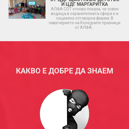
И ЦДГ МАРГАРИТКА
АЛФА СОТ отново показа, че освен
водеща в охранителната сфера е и
социално отговорна фирма. В
навечерието на Коледните празници
от АЛФА…
КАКВО Е ДОБРЕ ДА ЗНАЕМ