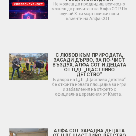
Не можеш да предвидиш всичко,но
можеш да разчиташ на Алфа СОТ! По
случай 3-ти март всички нови
клиенти на Алфа СОТ…
С ЛЮБОВ КЪМ ПРИРОДАТА,
ЗАСАДИ ДЪРВО, ЗА ПО-ЧИСТ
ВЪЗДУХ, АЛФА СОТ И ДЕЦАТА
ОТ ЦДГ „ЩАСТЛИВО
ДЕТСТВО“
В двора на ЦДГ „Щастливо детство“
бе открита новата площадка за игри
и забавления на открито с
официална церемония от Кмета…
АЛФА СОТ ЗАРАДВА ДЕЦАТА
ОТ ЦДГ ЩАСТЛИВО ДЕТСТВО