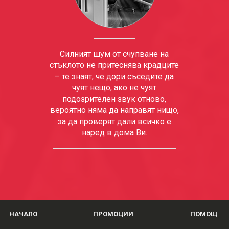
Силният шум от счупване на
стъклото не притеснява крадците
– те знаят, че дори съседите да
чуят нещо, ако не чуят
подозрителен звук отново,
вероятно няма да направят нищо,
за да проверят дали всичко е
наред в дома Ви.
НАЧАЛО
ПРОМОЦИИ
ПОМОЩ