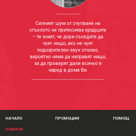
Силният шум от счупване на
стъклото не притеснява крадците
– те знаят, че дори съседите да
чуят нещо, ако не чуят
подозрителен звук отново,
вероятно няма да направят нищо,
за да проверят дали всичко е
наред в дома Ви.
НАЧАЛО
ПРОМОЦИИ
ПОМОЩ
НОВИНИ