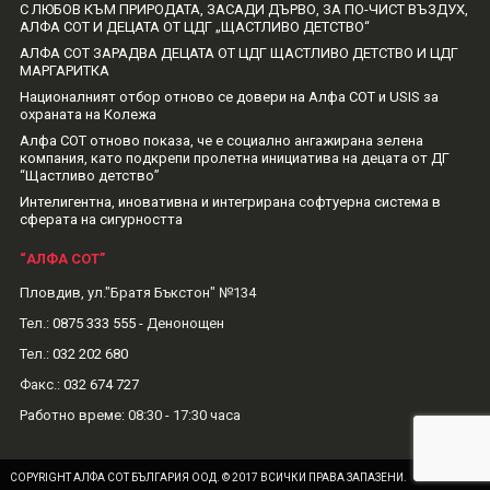
С ЛЮБОВ КЪМ ПРИРОДАТА, ЗАСАДИ ДЪРВО, ЗА ПО-ЧИСТ ВЪЗДУХ,
АЛФА СОТ И ДЕЦАТА ОТ ЦДГ „ЩАСТЛИВО ДЕТСТВО“
АЛФА СОТ ЗАРАДВА ДЕЦАТА ОТ ЦДГ ЩАСТЛИВО ДЕТСТВО И ЦДГ
МАРГАРИТКА
Националният отбор отново се довери на Алфа СОТ и USIS за
охраната на Колежа
Алфа СОТ отново показа, че е социално ангажирана зелена
компания, като подкрепи пролетна инициатива на децата от ДГ
“Щастливо детство”
Интелигентна, иновативна и интегрирана софтуерна система в
сферата на сигурността
“АЛФА СОТ”
Пловдив, ул."Братя Бъкстон" №134
Тел.:
0875 333 555
- Денонощен
Тел.:
032 202 680
Факс.:
032 674 727
Рабoтно време: 08:30 - 17:30 часа
COPYRIGHT АЛФА СОТ БЪЛГАРИЯ ООД. © 2017 ВСИЧКИ ПРАВА ЗАПАЗЕНИ.