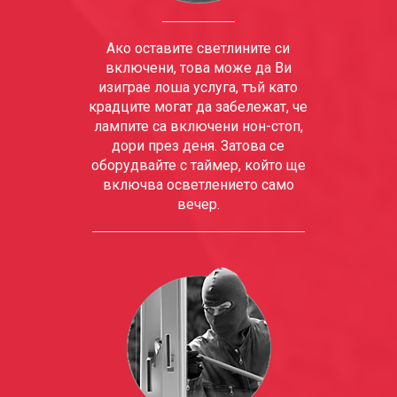
Ако оставите светлините си
включени, това може да Ви
изиграе лоша услуга, тъй като
крадците могат да забележат, че
лампите са включени нон-стоп,
дори през деня. Затова се
оборудвайте с таймер, който ще
включва осветлението само
вечер.