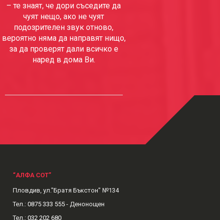
– те знаят, че дори съседите да
чуят нещо, ако не чуят
подозрителен звук отново,
вероятно няма да направят нищо,
за да проверят дали всичко е
наред в дома Ви.
“АЛФА СОТ”
Пловдив, ул."Братя Бъкстон" №134
Тел.:
0875 333 555
- Денонощен
Тел.:
032 202 680