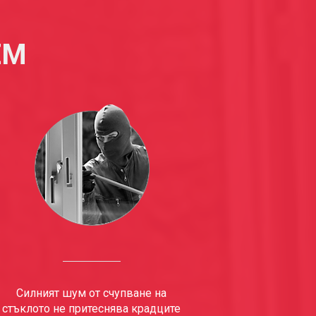
ЕМ
Силният шум от счупване на
стъклото не притеснява крадците