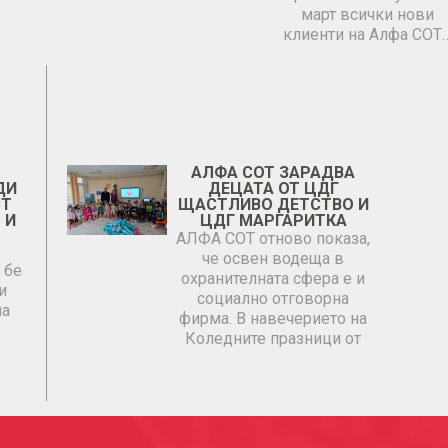
март всички нови
клиенти на Алфа СОТ
АЛФА СОТ ЗАРАДВА
ДИ
ДЕЦАТА ОТ ЦДГ
СТ
ЩАСТЛИВО ДЕТСТВО И
 И
ЦДГ МАРГАРИТКА
АЛФА СОТ отново показа,
че освен водеща в
 бе
охранителната сфера е и
и
социално отговорна
на
фирма. В навечерието на
Коледните празници от
АЛФА…