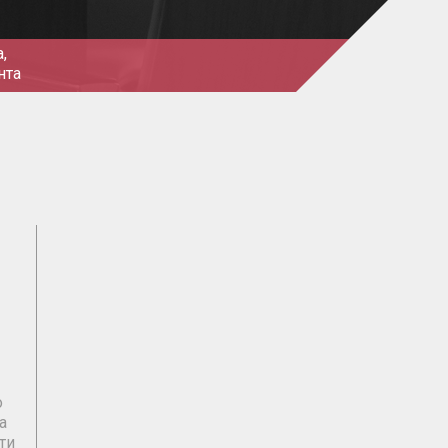
,
нта
о
а
ти