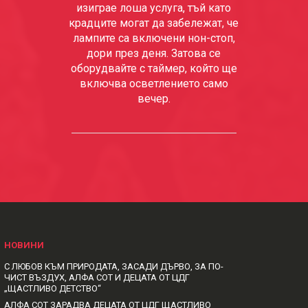
изиграе лоша услуга, тъй като
крадците могат да забележат, че
лампите са включени нон-стоп,
дори през деня. Затова се
оборудвайте с таймер, който ще
включва осветлението само
вечер.
НОВИНИ
С ЛЮБОВ КЪМ ПРИРОДАТА, ЗАСАДИ ДЪРВО, ЗА ПО-
ЧИСТ ВЪЗДУХ, АЛФА СОТ И ДЕЦАТА ОТ ЦДГ
„ЩАСТЛИВО ДЕТСТВО“
АЛФА СОТ ЗАРАДВА ДЕЦАТА ОТ ЦДГ ЩАСТЛИВО