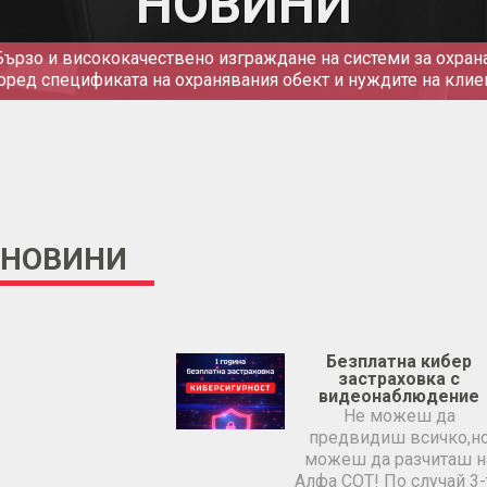
НОВИНИ
Бързо и висококачествено изграждане на системи за охрана
оред спецификата на охранявания обект и нуждите на клие
НОВИНИ
Безплатна кибер
застраховка с
видеонаблюдение
Не можеш да
предвидиш всичко,н
можеш да разчиташ н
Алфа СОТ! По случай 3-