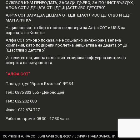
С ЛЮБОВ КЪМ ПРИРОДАТА, ЗАСАДИ ДЪРВО, ЗА ПО-ЧИСТ ВЪЗДУХ,
АЛФА СОТ И ДЕЦАТА ОТ ЦДГ „ЩАСТЛИВО ДЕТСТВО“
АЛФА СОТ ЗАРАДВА ДЕЦАТА ОТ ЦДГ ЩАСТЛИВО ДЕТСТВО И ЦДГ
МАРГАРИТКА
Националният отбор отново се довери на Алфа СОТ и USIS за
охраната на Колежа
Алфа СОТ отново показа, че е социално ангажирана зелена
компания, като подкрепи пролетна инициатива на децата от ДГ
“Щастливо детство”
Интелигентна, иновативна и интегрирана софтуерна система в
сферата на сигурността
“АЛФА СОТ”
Пловдив, ул."Братя Бъкстон" №134
Тел.:
0875 333 555
- Денонощен
Тел.:
032 202 680
Факс.:
032 674 727
Рабoтно време: 08:30 - 17:30 часа
COPYRIGHT АЛФА СОТ БЪЛГАРИЯ ООД. © 2017 ВСИЧКИ ПРАВА ЗАПАЗЕНИ.