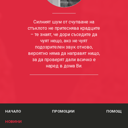
Силният шум от счупване на
стъклото не притеснява крадците
– те знаят, че дори съседите да
чуят нещо, ако не чуят
подозрителен звук отново,
вероятно няма да направят нищо,
за да проверят дали всичко е
наред в дома Ви.
НАЧАЛО
ПРОМОЦИИ
ПОМОЩ
НОВИНИ