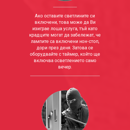
Ако оставите светлините си
включени, това може да Ви
изиграе лоша услуга, тъй като
крадците могат да забележат, че
лампите са включени нон-стоп,
дори през деня. Затова се
оборудвайте с таймер, който ще
включва осветлението само
вечер.