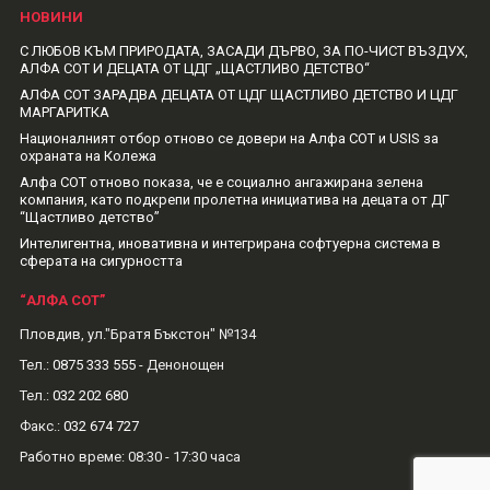
НОВИНИ
С ЛЮБОВ КЪМ ПРИРОДАТА, ЗАСАДИ ДЪРВО, ЗА ПО-ЧИСТ ВЪЗДУХ,
АЛФА СОТ И ДЕЦАТА ОТ ЦДГ „ЩАСТЛИВО ДЕТСТВО“
АЛФА СОТ ЗАРАДВА ДЕЦАТА ОТ ЦДГ ЩАСТЛИВО ДЕТСТВО И ЦДГ
МАРГАРИТКА
Националният отбор отново се довери на Алфа СОТ и USIS за
охраната на Колежа
Алфа СОТ отново показа, че е социално ангажирана зелена
компания, като подкрепи пролетна инициатива на децата от ДГ
“Щастливо детство”
Интелигентна, иновативна и интегрирана софтуерна система в
сферата на сигурността
“АЛФА СОТ”
Пловдив, ул."Братя Бъкстон" №134
Тел.:
0875 333 555
- Денонощен
Тел.:
032 202 680
Факс.:
032 674 727
Рабoтно време: 08:30 - 17:30 часа