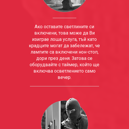
Ако оставите светлините си
включени, това може да Ви
изиграе лоша услуга, тъй като
крадците могат да забележат, че
лампите са включени нон-стоп,
дори през деня. Затова се
оборудвайте с таймер, който ще
включва осветлението само
вечер.