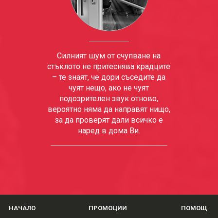
Силният шум от счупване на
стъклото не притеснява крадците
– те знаят, че дори съседите да
чуят нещо, ако не чуят
подозрителен звук отново,
вероятно няма да направят нищо,
за да проверят дали всичко е
наред в дома Ви.
НАЧАЛО
ПРОМОЦИИ
ПОМОЩ