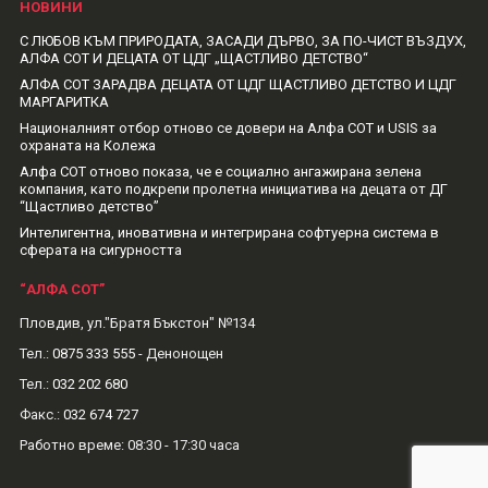
НОВИНИ
С ЛЮБОВ КЪМ ПРИРОДАТА, ЗАСАДИ ДЪРВО, ЗА ПО-ЧИСТ ВЪЗДУХ,
АЛФА СОТ И ДЕЦАТА ОТ ЦДГ „ЩАСТЛИВО ДЕТСТВО“
АЛФА СОТ ЗАРАДВА ДЕЦАТА ОТ ЦДГ ЩАСТЛИВО ДЕТСТВО И ЦДГ
МАРГАРИТКА
Националният отбор отново се довери на Алфа СОТ и USIS за
охраната на Колежа
Алфа СОТ отново показа, че е социално ангажирана зелена
компания, като подкрепи пролетна инициатива на децата от ДГ
“Щастливо детство”
Интелигентна, иновативна и интегрирана софтуерна система в
сферата на сигурността
“АЛФА СОТ”
Пловдив, ул."Братя Бъкстон" №134
Тел.:
0875 333 555
- Денонощен
Тел.:
032 202 680
Факс.:
032 674 727
Рабoтно време: 08:30 - 17:30 часа