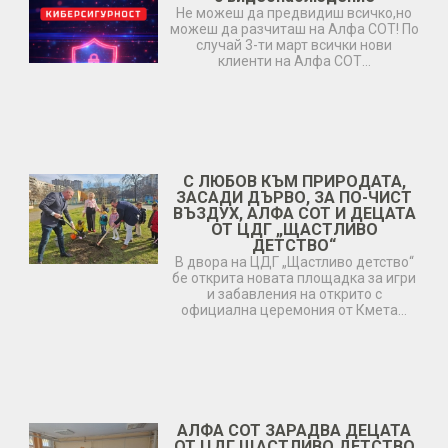
Не можеш да предвидиш всичко,но
можеш да разчиташ на Алфа СОТ! По
случай 3-ти март всички нови
клиенти на Алфа СОТ…
С ЛЮБОВ КЪМ ПРИРОДАТА,
ЗАСАДИ ДЪРВО, ЗА ПО-ЧИСТ
ВЪЗДУХ, АЛФА СОТ И ДЕЦАТА
ОТ ЦДГ „ЩАСТЛИВО
ДЕТСТВО“
В двора на ЦДГ „Щастливо детство“
бе открита новата площадка за игри
и забавления на открито с
официална церемония от Кмета…
АЛФА СОТ ЗАРАДВА ДЕЦАТА
ОТ ЦДГ ЩАСТЛИВО ДЕТСТВО