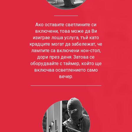
Ако оставите светлините си
включени, това може да Ви
изиграе лоша услуга, тъй като
крадците могат да забележат, че
лампите са включени нон-стоп,
дори през деня. Затова се
оборудвайте с таймер, който ще
включва осветлението само
вечер.