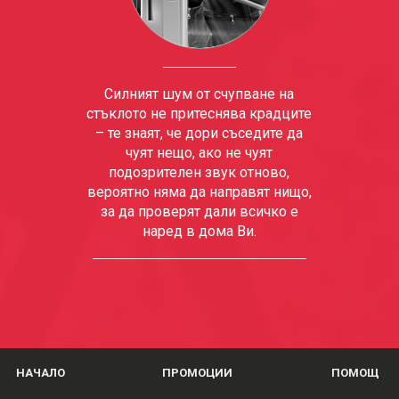
Силният шум от счупване на
стъклото не притеснява крадците
– те знаят, че дори съседите да
чуят нещо, ако не чуят
подозрителен звук отново,
вероятно няма да направят нищо,
за да проверят дали всичко е
наред в дома Ви.
НАЧАЛО
ПРОМОЦИИ
ПОМОЩ