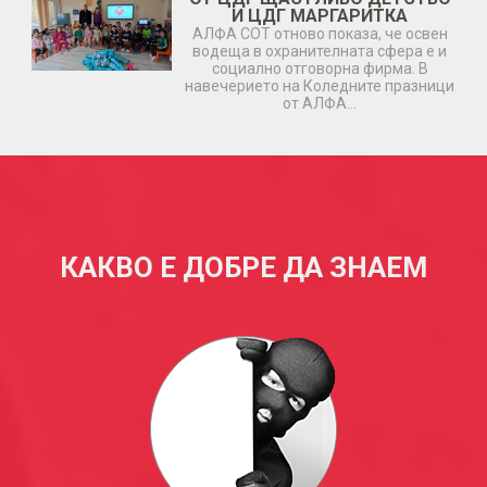
И ЦДГ МАРГАРИТКА
АЛФА СОТ отново показа, че освен
водеща в охранителната сфера е и
социално отговорна фирма. В
навечерието на Коледните празници
от АЛФА…
КАКВО Е ДОБРЕ ДА ЗНАЕМ