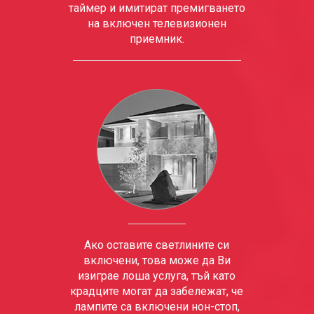
таймер и имитират премигването
на включен телевизионен
приемник.
Ако оставите светлините си
включени, това може да Ви
изиграе лоша услуга, тъй като
крадците могат да забележат, че
лампите са включени нон-стоп,