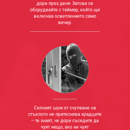
дори през деня. Затова се
оборудвайте с таймер, който ще
включва осветлението само
вечер.
Силният шум от счупване на
стъклото не притеснява крадците
– те знаят, че дори съседите да
чуят нещо, ако не чуят