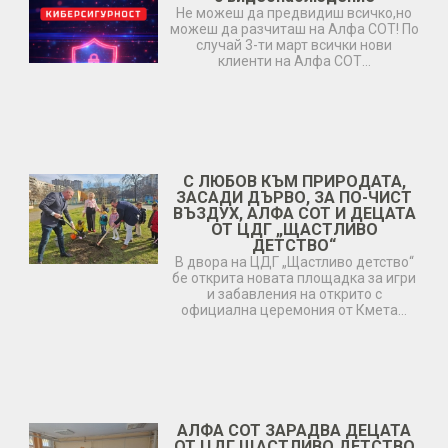
Не можеш да предвидиш всичко,но
можеш да разчиташ на Алфа СОТ! По
случай 3-ти март всички нови
клиенти на Алфа СОТ…
С ЛЮБОВ КЪМ ПРИРОДАТА,
ЗАСАДИ ДЪРВО, ЗА ПО-ЧИСТ
ВЪЗДУХ, АЛФА СОТ И ДЕЦАТА
ОТ ЦДГ „ЩАСТЛИВО
ДЕТСТВО“
В двора на ЦДГ „Щастливо детство“
бе открита новата площадка за игри
и забавления на открито с
официална церемония от Кмета…
АЛФА СОТ ЗАРАДВА ДЕЦАТА
ОТ ЦДГ ЩАСТЛИВО ДЕТСТВО