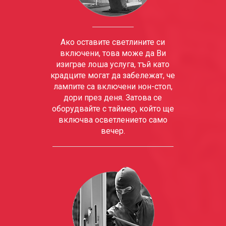
Ако оставите светлините си
включени, това може да Ви
изиграе лоша услуга, тъй като
крадците могат да забележат, че
лампите са включени нон-стоп,
дори през деня. Затова се
оборудвайте с таймер, който ще
включва осветлението само
вечер.