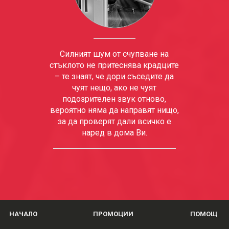
Силният шум от счупване на
стъклото не притеснява крадците
– те знаят, че дори съседите да
чуят нещо, ако не чуят
подозрителен звук отново,
вероятно няма да направят нищо,
за да проверят дали всичко е
наред в дома Ви.
НАЧАЛО
ПРОМОЦИИ
ПОМОЩ