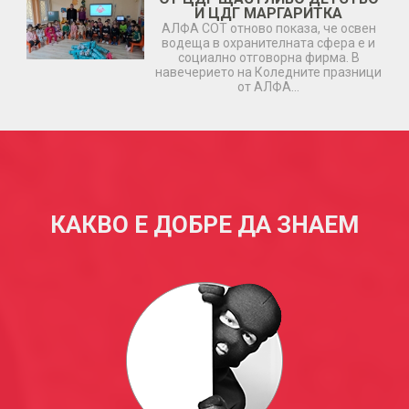
И ЦДГ МАРГАРИТКА
АЛФА СОТ отново показа, че освен
водеща в охранителната сфера е и
социално отговорна фирма. В
навечерието на Коледните празници
от АЛФА…
КАКВО Е ДОБРЕ ДА ЗНАЕМ