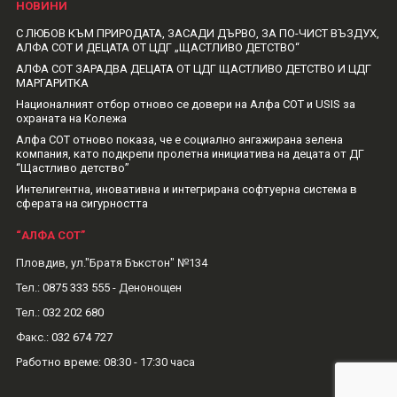
НОВИНИ
С ЛЮБОВ КЪМ ПРИРОДАТА, ЗАСАДИ ДЪРВО, ЗА ПО-ЧИСТ ВЪЗДУХ,
АЛФА СОТ И ДЕЦАТА ОТ ЦДГ „ЩАСТЛИВО ДЕТСТВО“
АЛФА СОТ ЗАРАДВА ДЕЦАТА ОТ ЦДГ ЩАСТЛИВО ДЕТСТВО И ЦДГ
МАРГАРИТКА
Националният отбор отново се довери на Алфа СОТ и USIS за
охраната на Колежа
Алфа СОТ отново показа, че е социално ангажирана зелена
компания, като подкрепи пролетна инициатива на децата от ДГ
“Щастливо детство”
Интелигентна, иновативна и интегрирана софтуерна система в
сферата на сигурността
“АЛФА СОТ”
Пловдив, ул."Братя Бъкстон" №134
Тел.:
0875 333 555
- Денонощен
Тел.:
032 202 680
Факс.:
032 674 727
Рабoтно време: 08:30 - 17:30 часа