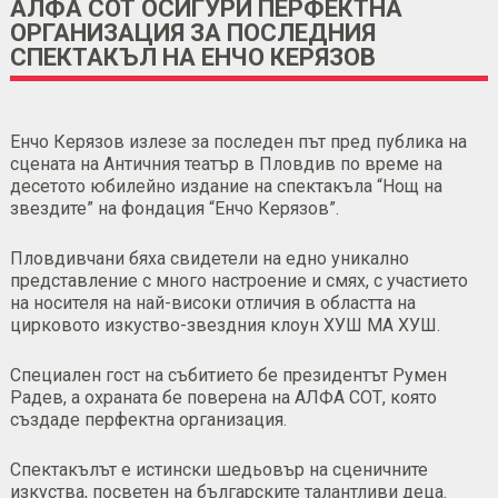
АЛФА СОТ ОСИГУРИ ПЕРФЕКТНА
ОРГАНИЗАЦИЯ ЗА ПОСЛЕДНИЯ
СПЕКТАКЪЛ НА ЕНЧО КЕРЯЗОВ
Енчо Керязов излезе за последен път пред публика на
сцената на Античния театър в Пловдив по време на
десетото юбилейно издание на спектакъла “Нощ на
звездите” на фондация “Енчо Керязов”.
Пловдивчани бяха свидетели на едно уникално
представление с много настроение и смях, с участието
на носителя на най-високи отличия в областта на
цирковото изкуство-звездния клоун ХУШ МА ХУШ.
Специален гост на събитието бе президентът Румен
Радев, а охраната бе поверена на АЛФА СОТ, която
създаде перфектна организация.
Спектакълът е истински шедьовър на сценичните
изкуства, посветен на българските талантливи деца.