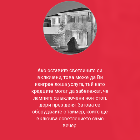
Ако оставите светлините си
включени, това може да Ви
изиграе лоша услуга, тъй като
крадците могат да забележат, че
лампите са включени нон-стоп,
дори през деня. Затова се
оборудвайте с таймер, който ще
включва осветлението само
вечер.