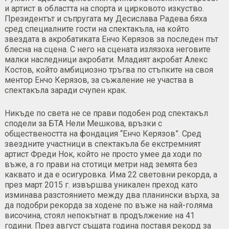
и артист в областта на спорта и цирковото изкуство.
Президентът и съпругата му Десислава Радева бяха
сред специалните гости на спектакъла, на който
звездата в акробатиката Енчо Керязов за последен път
блесна на сцена. С него на сцената излязоха неговите
малки наследници акробати. Младият акробат Алекс
Костов, който амбициозно тръгва по стъпките на своя
ментор Енчо Керязов, за съжаление не участва в
спектакъла заради счупен крак.
Никъде по света не се прави подобен род спектакъл
сподели за БТА Нели Мешкова, връзки с
обществеността на фондация “Енчо Керязов”. Сред
звездните участници в спектакъла бе екстремният
артист Фреди Нок, който не просто умее да ходи по
въже, а го прави на стотици метри над земята без
каквато и да е осигуровка. Има 22 световни рекорда, а
през март 2015 г. извършва уникален преход като
изминава разстоянието между два планински върха, за
да подобри рекорда за ходене по въже на най-голяма
височина, стоял непокътнат в продължение на 41
години. През август същата година поставя рекорд за