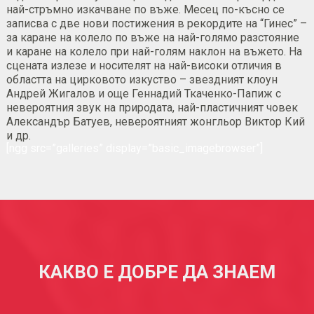
най-стръмно изкачване по въже. Месец по-късно се
записва с две нови постижения в рекордите на “Гинес” –
за каране на колело по въже на най-голямо разстояние
и каране на колело при най-голям наклон на въжето. На
сцената излезе и носителят на най-високи отличия в
областта на цирковото изкуство – звездният клоун
Андрей Жигалов и още Геннадий Ткаченко-Папиж с
невероятния звук на природата, най-пластичният човек
Александър Батуев, невероятният жонгльор Виктор Кий
и др.
[ngg src=”galleries” display=”basic_imagebrowser”]
КАКВО Е ДОБРЕ ДА ЗНАЕМ