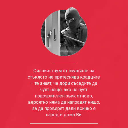
Силният шум от счупване на
стъклото не притеснява крадците
– те знаят, че дори съседите да
чуят нещо, ако не чуят
подозрителен звук отново,
вероятно няма да направят нищо,
за да проверят дали всичко е
наред в дома Ви.