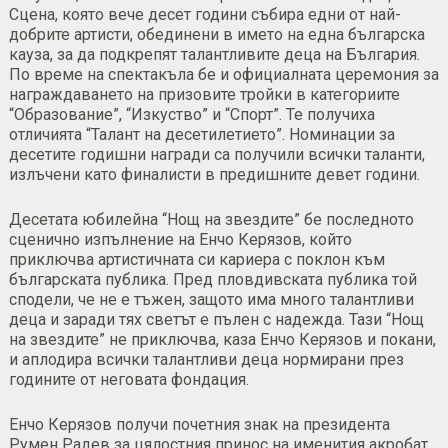
Сцена, която вече десет години събира едни от най-
добрите артисти, обединени в името на една българска
кауза, за да подкрепят талантливите деца на България.
По време на спектакъла бе и официалната церемония за
награждаването на призовите тройки в категориите
“Образование”, “Изкуство” и “Спорт”. Те получиха
отличията “Талант на десетилетието”. Номинации за
десетите годишни награди са получили всички таланти,
излъчени като финалисти в предишните девет години.
Десетата юбилейна “Нощ на звездите” бе последното
сценично изпълнение на Енчо Керязов, който
приключва артистичната си кариера с поклон към
българската публика. Пред пловдивската публика той
сподели, че не е тъжен, защото има много талантливи
деца и заради тях светът е пълен с надежда. Тази “Нощ
на звездите” не приключва, каза Енчо Керязов и покани,
и аплодира всички талантливи деца нормирани през
годините от неговата фондация.
Енчо Керязов получи почетния знак на президента
Румен Радев за цялостния принос на именития акробат