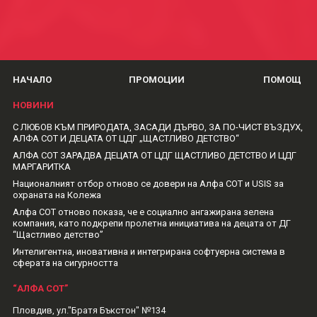
НАЧАЛО
ПРОМОЦИИ
ПОМОЩ
НОВИНИ
С ЛЮБОВ КЪМ ПРИРОДАТА, ЗАСАДИ ДЪРВО, ЗА ПО-ЧИСТ ВЪЗДУХ,
АЛФА СОТ И ДЕЦАТА ОТ ЦДГ „ЩАСТЛИВО ДЕТСТВО“
АЛФА СОТ ЗАРАДВА ДЕЦАТА ОТ ЦДГ ЩАСТЛИВО ДЕТСТВО И ЦДГ
МАРГАРИТКА
Националният отбор отново се довери на Алфа СОТ и USIS за
охраната на Колежа
Алфа СОТ отново показа, че е социално ангажирана зелена
компания, като подкрепи пролетна инициатива на децата от ДГ
“Щастливо детство”
Интелигентна, иновативна и интегрирана софтуерна система в
сферата на сигурността
“АЛФА СОТ”
Пловдив, ул."Братя Бъкстон" №134