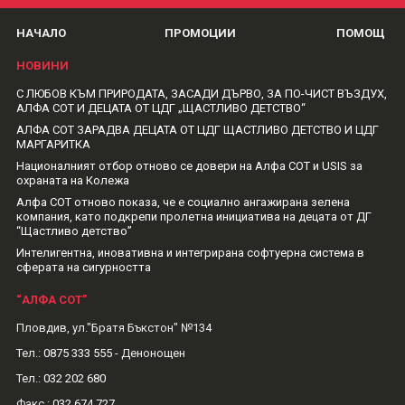
НАЧАЛО
ПРОМОЦИИ
ПОМОЩ
НОВИНИ
С ЛЮБОВ КЪМ ПРИРОДАТА, ЗАСАДИ ДЪРВО, ЗА ПО-ЧИСТ ВЪЗДУХ,
АЛФА СОТ И ДЕЦАТА ОТ ЦДГ „ЩАСТЛИВО ДЕТСТВО“
АЛФА СОТ ЗАРАДВА ДЕЦАТА ОТ ЦДГ ЩАСТЛИВО ДЕТСТВО И ЦДГ
МАРГАРИТКА
Националният отбор отново се довери на Алфа СОТ и USIS за
охраната на Колежа
Алфа СОТ отново показа, че е социално ангажирана зелена
компания, като подкрепи пролетна инициатива на децата от ДГ
“Щастливо детство”
Интелигентна, иновативна и интегрирана софтуерна система в
сферата на сигурността
“АЛФА СОТ”
Пловдив, ул."Братя Бъкстон" №134
Тел.:
0875 333 555
- Денонощен
Тел.:
032 202 680
Факс.:
032 674 727