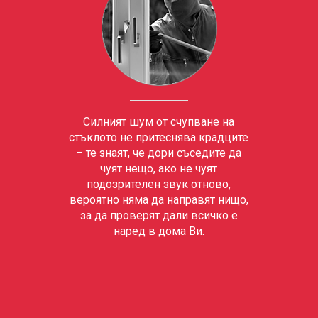
Силният шум от счупване на
стъклото не притеснява крадците
– те знаят, че дори съседите да
чуят нещо, ако не чуят
подозрителен звук отново,
вероятно няма да направят нищо,
за да проверят дали всичко е
наред в дома Ви.