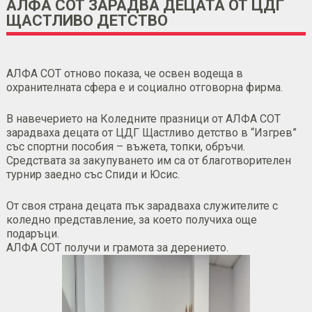
АЛФА СОТ ЗАРАДВА ДЕЦАТА ОТ ЦДГ
ЩАСТЛИВО ДЕТСТВО
АЛФА СОТ
отново показа, че освен водеща в
охранителната сфера е и социално отговорна фирма.
В навечерието на Коледните празници от АЛФА СОТ
зарадваха децата от ЦДГ Щастливо детство в “Изгрев”
със спортни пособия – въжета, топки, обръчи.
Средствата за закупуването им са от благотворителен
турнир заедно със Спиди и
Юсис
.
От своя страна децата пък зарадваха служителите с
коледно представление, за което получиха още
подаръци.
АЛФА СОТ
получи и грамота за дерението.