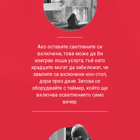
Ако оставите светлините си
включени, това може да Ви
изиграе лоша услуга, тъй като
крадците могат да забележат, че
лампите са включени нон-стоп,
дори през деня. Затова се
оборудвайте с таймер, който ще
включва осветлението само
вечер.