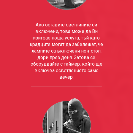
Ако оставите светлините си
включени, това може да Ви
изиграе лоша услуга, тъй като
крадците могат да забележат, че
лампите са включени нон-стоп,
дори през деня. Затова се
оборудвайте с таймер, който ще
включва осветлението само
вечер.