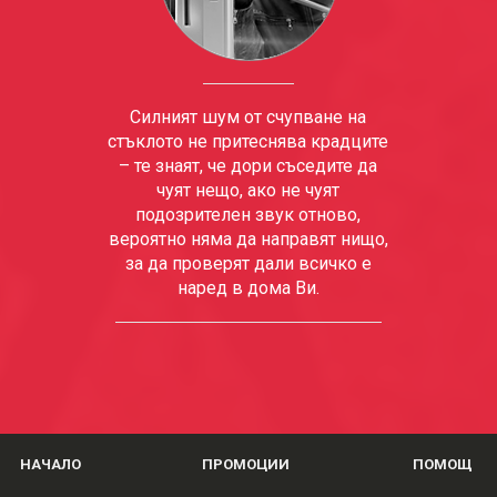
Силният шум от счупване на
стъклото не притеснява крадците
– те знаят, че дори съседите да
чуят нещо, ако не чуят
подозрителен звук отново,
вероятно няма да направят нищо,
за да проверят дали всичко е
наред в дома Ви.
НАЧАЛО
ПРОМОЦИИ
ПОМОЩ