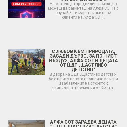
Не можеш да предвидиш всичко,но
можеш да разчиташ на Алфа СОТ! По
случай 3-ти март всички нови
клиенти на Алфа СОТ…
С ЛЮБОВ КЪМ ПРИРОДАТА,
ЗАСАДИ ДЪРВО, ЗА ПО-ЧИСТ
ВЪЗДУХ, АЛФА СОТ И ДЕЦАТА
ОТ ЦДГ „ЩАСТЛИВО
ДЕТСТВО“
В двора на ЦДГ „Щастливо детство“
бе открита новата площадка за игри
и забавления на открито с
официална церемония от Кмета…
АЛФА СОТ ЗАРАДВА ДЕЦАТА
ОТ ЦДГ ЩАСТЛИВО ДЕТСТВО