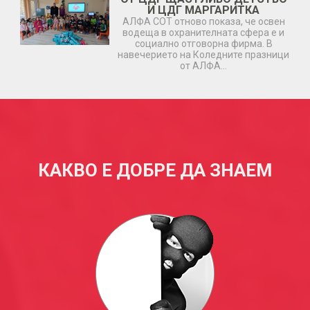
И ЦДГ МАРГАРИТКА
АЛФА СОТ отново показа, че освен
водеща в охранителната сфера е и
социално отговорна фирма. В
навечерието на Коледните празници
от АЛФА…
КАКВО Е ДОБРЕ ДА ЗНАЕМ