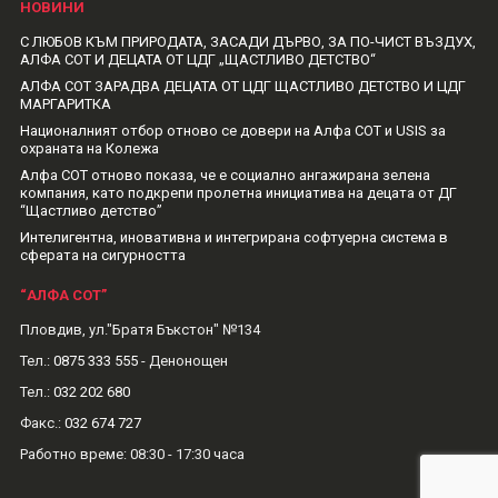
НОВИНИ
С ЛЮБОВ КЪМ ПРИРОДАТА, ЗАСАДИ ДЪРВО, ЗА ПО-ЧИСТ ВЪЗДУХ,
АЛФА СОТ И ДЕЦАТА ОТ ЦДГ „ЩАСТЛИВО ДЕТСТВО“
АЛФА СОТ ЗАРАДВА ДЕЦАТА ОТ ЦДГ ЩАСТЛИВО ДЕТСТВО И ЦДГ
МАРГАРИТКА
Националният отбор отново се довери на Алфа СОТ и USIS за
охраната на Колежа
Алфа СОТ отново показа, че е социално ангажирана зелена
компания, като подкрепи пролетна инициатива на децата от ДГ
“Щастливо детство”
Интелигентна, иновативна и интегрирана софтуерна система в
сферата на сигурността
“АЛФА СОТ”
Пловдив, ул."Братя Бъкстон" №134
Тел.:
0875 333 555
- Денонощен
Тел.:
032 202 680
Факс.:
032 674 727
Рабoтно време: 08:30 - 17:30 часа