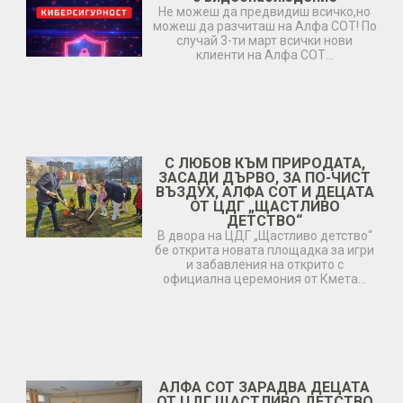
Не можеш да предвидиш всичко,но
можеш да разчиташ на Алфа СОТ! По
случай 3-ти март всички нови
клиенти на Алфа СОТ…
С ЛЮБОВ КЪМ ПРИРОДАТА,
ЗАСАДИ ДЪРВО, ЗА ПО-ЧИСТ
ВЪЗДУХ, АЛФА СОТ И ДЕЦАТА
ОТ ЦДГ „ЩАСТЛИВО
ДЕТСТВО“
В двора на ЦДГ „Щастливо детство“
бе открита новата площадка за игри
и забавления на открито с
официална церемония от Кмета…
АЛФА СОТ ЗАРАДВА ДЕЦАТА
ОТ ЦДГ ЩАСТЛИВО ДЕТСТВО