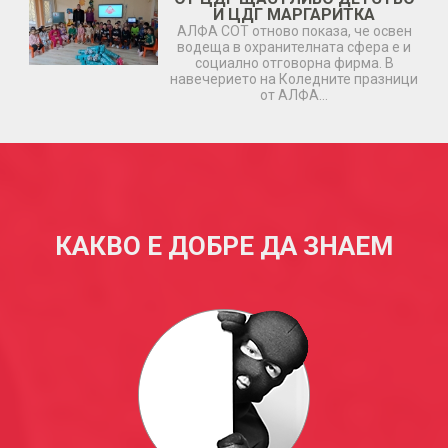
И ЦДГ МАРГАРИТКА
АЛФА СОТ отново показа, че освен
водеща в охранителната сфера е и
социално отговорна фирма. В
навечерието на Коледните празници
от АЛФА…
КАКВО Е ДОБРЕ ДА ЗНАЕМ