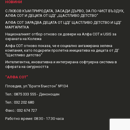
НОВИНИ
С ЛЮБОВ КЪМ ПРИРОДАТА, ЗАСАДИ ДЪРВО, ЗА ПО-ЧИСТ ВЪЗДУХ,
АЛФА СОТ И ДЕЦАТА ОТ ЦДГ „ЩАСТЛИВО ДЕТСТВО“
АЛФА СОТ ЗАРАДВА ДЕЦАТА ОТ ЦДГ ЩАСТЛИВО ДЕТСТВО И ЦДГ
МАРГАРИТКА
Националният отбор отново се довери на Алфа СОТ и USIS за
охраната на Колежа
Алфа СОТ отново показа, че е социално ангажирана зелена
компания, като подкрепи пролетна инициатива на децата от ДГ
“Щастливо детство”
Интелигентна, иновативна и интегрирана софтуерна система в
сферата на сигурността
“АЛФА СОТ”
Пловдив, ул."Братя Бъкстон" №134
Тел.:
0875 333 555
- Денонощен
Тел.:
032 202 680
Факс.:
032 674 727
Рабoтно време: 08:30 - 17:30 часа