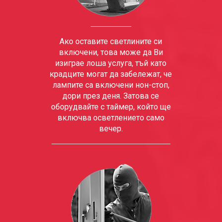
Ако оставите светлините си
включени, това може да Ви
изиграе лоша услуга, тъй като
крадците могат да забележат, че
лампите са включени нон-стоп,
дори през деня. Затова се
оборудвайте с таймер, който ще
включва осветлението само
вечер.