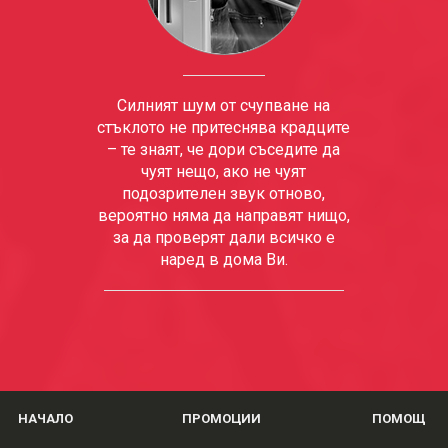
Силният шум от счупване на
стъклото не притеснява крадците
– те знаят, че дори съседите да
чуят нещо, ако не чуят
подозрителен звук отново,
вероятно няма да направят нищо,
за да проверят дали всичко е
наред в дома Ви.
НАЧАЛО
ПРОМОЦИИ
ПОМОЩ