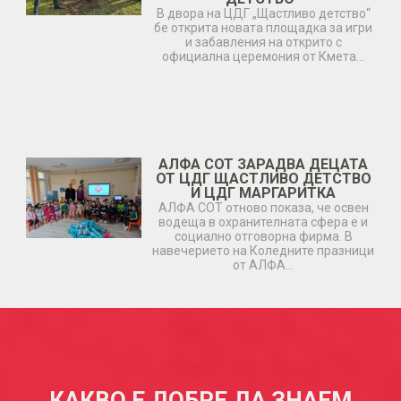
В двора на ЦДГ „Щастливо детство“
бе открита новата площадка за игри
и забавления на открито с
официална церемония от Кмета…
АЛФА СОТ ЗАРАДВА ДЕЦАТА
ОТ ЦДГ ЩАСТЛИВО ДЕТСТВО
И ЦДГ МАРГАРИТКА
АЛФА СОТ отново показа, че освен
водеща в охранителната сфера е и
социално отговорна фирма. В
навечерието на Коледните празници
от АЛФА…
КАКВО Е ДОБРЕ ДА ЗНАЕМ