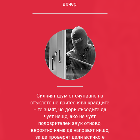
вечер.
Силният шум от счупване на
стъклото не притеснява крадците
– те знаят, че дори съседите да
чуят нещо, ако не чуят
подозрителен звук отново,
вероятно няма да направят нищо,
за да проверят дали всичко е