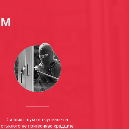
ЕМ
Силният шум от счупване на
стъклото не притеснява крадците