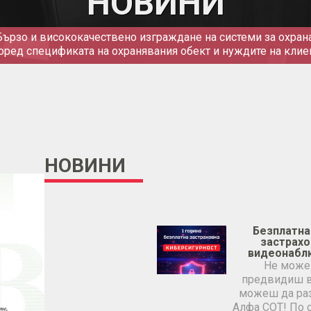
НОВИНИ
Бързо и висококачествено изграждане на системи за охрана
оред спецификата на охранявания обект и нуждите на клие
НОВИНИ
Безплатна
застрахо
видеонабл
Не може
предвидиш в
можеш да ра
Алфа СОТ! По с