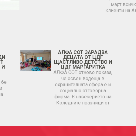
март всич
клиенти на 
АЛФА СОТ ЗАРАДВА
ДИ
ДЕЦАТА ОТ ЦДГ
СТ
ЩАСТЛИВО ДЕТСТВО И
 И
ЦДГ МАРГАРИТКА
АЛФА СОТ отново показа,
че освен водеща в
 бе
охранителната сфера е и
и
социално отговорна
на
фирма. В навечерието на
Коледните празници от
АЛФА…