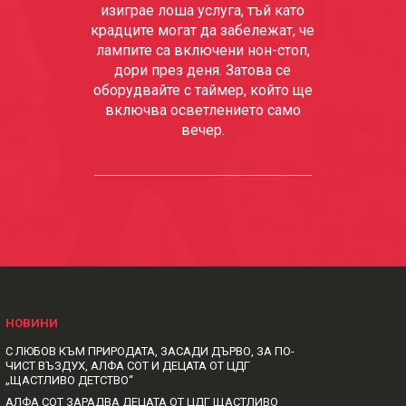
изиграе лоша услуга, тъй като
крадците могат да забележат, че
лампите са включени нон-стоп,
дори през деня. Затова се
оборудвайте с таймер, който ще
включва осветлението само
вечер.
НОВИНИ
С ЛЮБОВ КЪМ ПРИРОДАТА, ЗАСАДИ ДЪРВО, ЗА ПО-
ЧИСТ ВЪЗДУХ, АЛФА СОТ И ДЕЦАТА ОТ ЦДГ
„ЩАСТЛИВО ДЕТСТВО“
АЛФА СОТ ЗАРАДВА ДЕЦАТА ОТ ЦДГ ЩАСТЛИВО