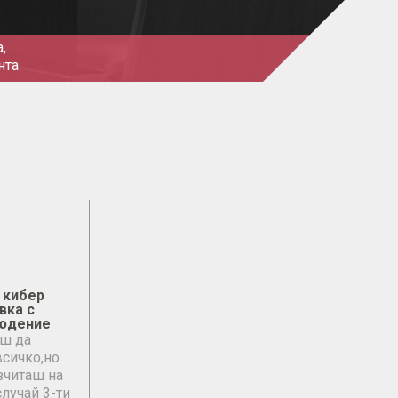
,
нта
 кибер
вка с
юдение
ш да
сичко,но
зчиташ на
лучай 3-ти