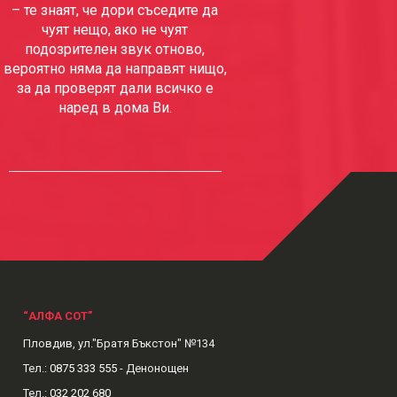
– те знаят, че дори съседите да
чуят нещо, ако не чуят
подозрителен звук отново,
вероятно няма да направят нищо,
за да проверят дали всичко е
наред в дома Ви.
“АЛФА СОТ”
Пловдив, ул."Братя Бъкстон" №134
Тел.:
0875 333 555
- Денонощен
Тел.:
032 202 680