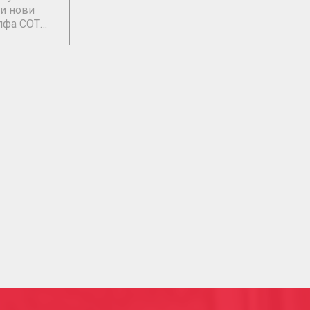
ки нови
Алфа СОТ…