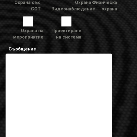
Охрана със
Охрана с
Физическа
СОТ
Видеонаблюдение
охрана
Охрана на
Проектиране
мероприятие
на система
Съобщение