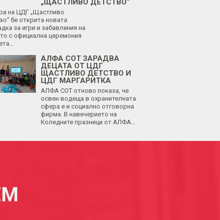
„ЩАСТЛИВО ДЕТСТВО“
ра на ЦДГ „Щастливо
во“ бе открита новата
дка за игри и забавления на
то с официална церемония
ета…
АЛФА СОТ ЗАРАДВА
ДЕЦАТА ОТ ЦДГ
ЩАСТЛИВО ДЕТСТВО И
ЦДГ МАРГАРИТКА
АЛФА СОТ отново показа, че
освен водеща в охранителната
сфера е и социално отговорна
фирма. В навечерието на
Коледните празници от АЛФА…
ЕМ