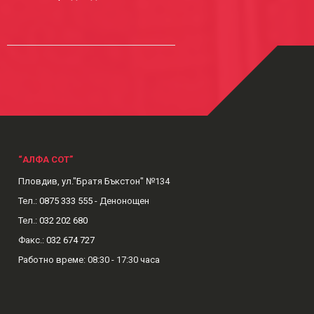
“АЛФА СОТ”
Пловдив, ул."Братя Бъкстон" №134
Тел.:
0875 333 555
- Денонощен
Тел.:
032 202 680
Факс.:
032 674 727
Рабoтно време: 08:30 - 17:30 часа