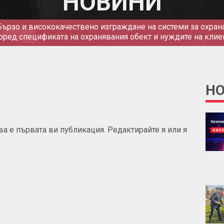
НОВИНИ
Бързо и висококачествено изграждане на системи за охрана
оред спецификата на охранявания обект и нуждите на клие
Н
а е първата ви публикация. Редактирайте я или я