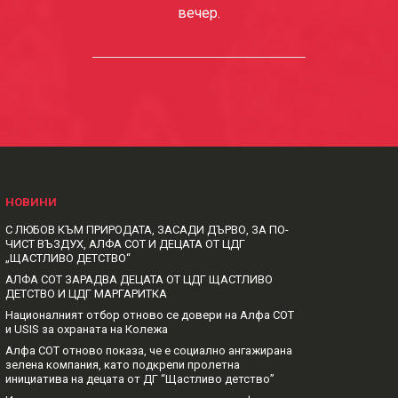
вечер.
НОВИНИ
С ЛЮБОВ КЪМ ПРИРОДАТА, ЗАСАДИ ДЪРВО, ЗА ПО-
ЧИСТ ВЪЗДУХ, АЛФА СОТ И ДЕЦАТА ОТ ЦДГ
„ЩАСТЛИВО ДЕТСТВО“
АЛФА СОТ ЗАРАДВА ДЕЦАТА ОТ ЦДГ ЩАСТЛИВО
ДЕТСТВО И ЦДГ МАРГАРИТКА
Националният отбор отново се довери на Алфа СОТ
и USIS за охраната на Колежа
Алфа СОТ отново показа, че е социално ангажирана
зелена компания, като подкрепи пролетна
инициатива на децата от ДГ “Щастливо детство”