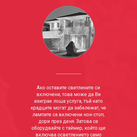
Ако оставите светлините си
включени, това може да Ви
изиграе лоша услуга, тъй като
крадците могат да забележат, че
лампите са включени нон-стоп,
дори през деня. Затова се
оборудвайте с таймер, който ще
включва осветлението само