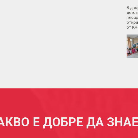
В дво
детст
площа
откри
от Км
АКВО Е ДОБРЕ ДА ЗНА