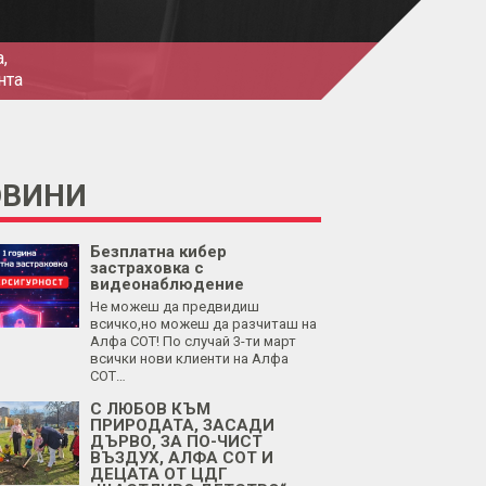
,
нта
ОВИНИ
Безплатна кибер
застраховка с
видеонаблюдение
Не можеш да предвидиш
всичко,но можеш да разчиташ на
Алфа СОТ! По случай 3-ти март
всички нови клиенти на Алфа
СОТ…
С ЛЮБОВ КЪМ
ПРИРОДАТА, ЗАСАДИ
ДЪРВО, ЗА ПО-ЧИСТ
ВЪЗДУХ, АЛФА СОТ И
ДЕЦАТА ОТ ЦДГ