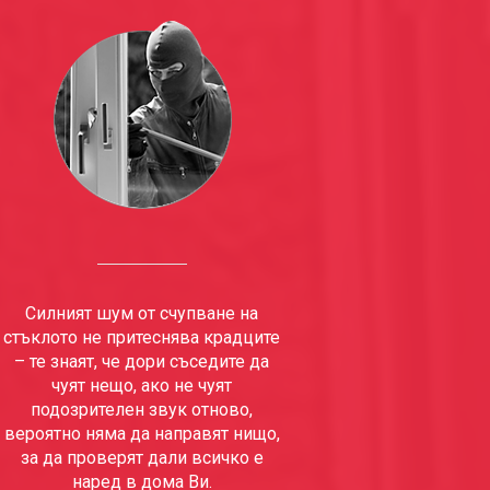
Силният шум от счупване на
стъклото не притеснява крадците
– те знаят, че дори съседите да
чуят нещо, ако не чуят
подозрителен звук отново,
вероятно няма да направят нищо,
за да проверят дали всичко е
наред в дома Ви.